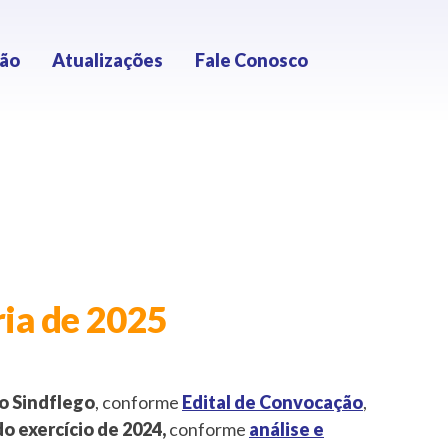
ção
Atualizações
Fale Conosco
ria de 2025
o Sindflego
, conforme
Edital de Convocação
,
o exercício de 2024,
conforme
análise e