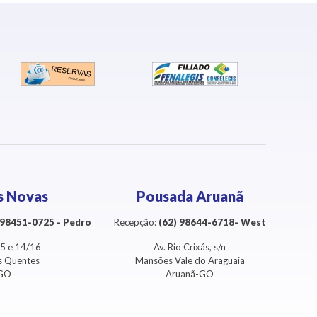
s Novas
Pousada Aruanã
) 98451-0725 - Pedro
Recepção:
(62) 98644-6718- West
3/5 e 14/16
Av. Rio Crixás, s/n
as Quentes
Mansões Vale do Araguaia
-GO
Aruanã-GO