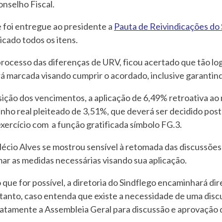
nselho Fiscal.
foi entregue ao presidente a
Pauta de Reivindicações do 
ficado todos os itens.
rocesso das diferenças de URV, ficou acertado que tão l
rá marcada visando cumprir o acordado, inclusive garanti
ão dos vencimentos, a aplicação de 6,49% retroativa ao m
nho real pleiteado de 3,51%, que deverá ser decidido pos
exercício com a função gratificada símbolo FG.3.
cio Alves se mostrou sensível à retomada das discussões 
ar as medidas necessárias visando sua aplicação.
ue for possível, a diretoria do Sindflego encaminhará di
tanto, caso entenda que existe a necessidade de uma disc
atamente a Assembleia Geral para discussão e aprovação