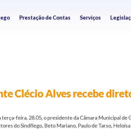
lego
Prestação de Contas
Serviços
Legisla
te Clécio Alves recebe diret
erça-feira, 28.05, o presidente da Câmara Municipal de G
etores do Sindflego, Beto Mariano, Paulo de Tarso, Heloís