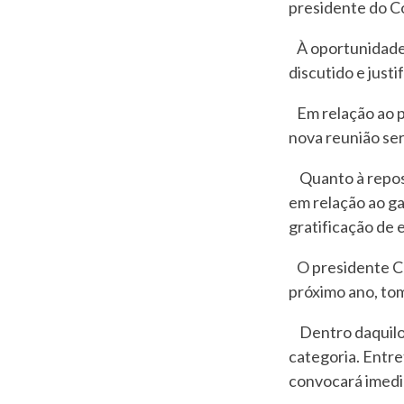
presidente do Co
À oportunidade 
discutido e justi
Em relação ao p
nova reunião se
Quanto à reposiç
em relação ao ga
gratificação de 
O presidente Clé
próximo ano, tom
Dentro daquilo q
categoria. Entre
convocará imedi