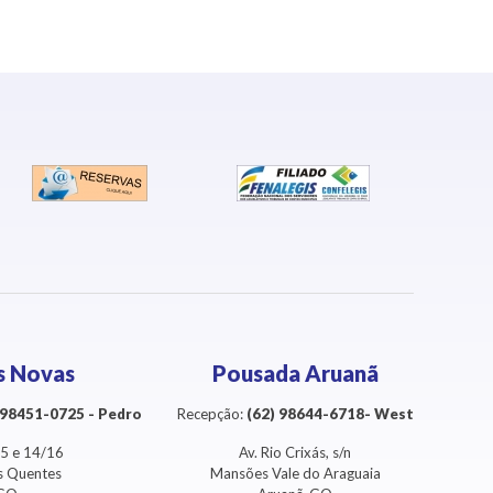
s Novas
Pousada Aruanã
) 98451-0725 - Pedro
Recepção:
(62) 98644-6718- West
3/5 e 14/16
Av. Rio Crixás, s/n
as Quentes
Mansões Vale do Araguaia