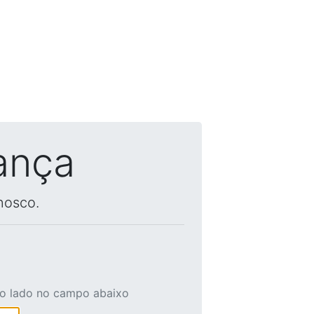
ança
nosco.
ao lado no campo abaixo