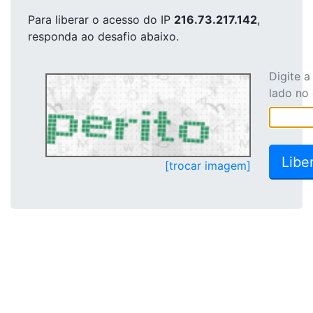
Para liberar o acesso
do IP
216.73.217.142
,
responda ao desafio abaixo.
Digite 
lado no
[trocar imagem]