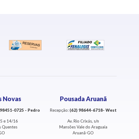
s Novas
Pousada Aruanã
) 98451-0725 - Pedro
Recepção:
(62) 98644-6718- West
3/5 e 14/16
Av. Rio Crixás, s/n
as Quentes
Mansões Vale do Araguaia
-GO
Aruanã-GO