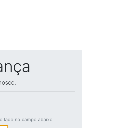
ança
nosco.
ao lado no campo abaixo